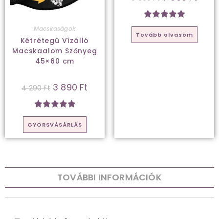
Értékelés:
Macskaságok
Tovább olvasom
5.00
/ 5
Kétrétegű Vízálló
Macskaalom Szőnyeg
45×60 cm
3 890
Ft
4 290
Ft
Értékelés:
GYORSVÁSÁRLÁS
5
/ 5
TOVÁBBI INFORMÁCIÓK