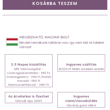
KOSÁRBA TESZEM
MEGBÍZHATÓ, MAGYAR BOLT
Minden termékünk raktáron van, így nem kell rá heteket
várnod!
2-3 Napos kiszállítás
Ingyenes szállítás
MPL futárszolgálat -
19,000 Ft feletti rendelés esetén
Csomagautomatába - 990 Ft,
Csomagpontra - 1190 Ft, Postán
maradó -1190 Ft
Házhozszállítással - 1490 Ft.
Az átvételkor is fizethet
Ingyenes
csere/visszaküldés
Utánvét dija: 290Ft
Vásárolj gond nélkül