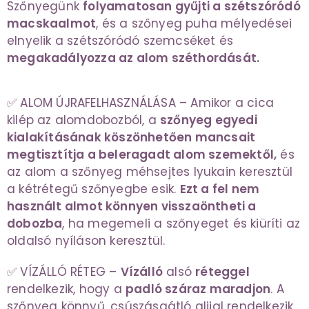
Szőnyegünk
folyamatosan gyűjti a szétszóródó
macskaalmot
, és a szőnyeg puha mélyedései
elnyelik a szétszóródó szemcséket és
megakadályozza az alom széthordását.
✅ ALOM ÚJRAFELHASZNÁLÁSA – Amikor a cica
kilép az alomdobozból, a
szőnyeg egyedi
kialakításának köszönhetően mancsait
megtisztítja a beleragadt alom szemektől,
és
az alom a szőnyeg méhsejtes lyukain keresztül
a kétrétegű szőnyegbe esik.
Ezt a fel nem
használt almot könnyen visszaöntheti a
dobozba
, ha megemeli a szőnyeget és kiüríti az
oldalsó nyíláson keresztül.
✅ VÍZÁLLÓ RÉTEG –
Vízálló
alsó
réteggel
rendelkezik, hogy a
padló száraz maradjon
. A
szőnyeg könnyű, csúszásgátló aljjal rendelkezik.