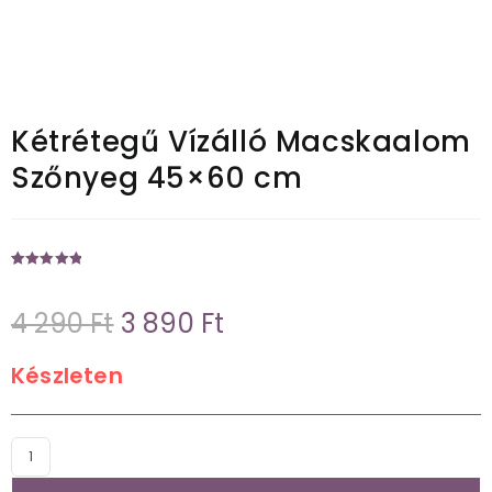
Kétrétegű Vízálló Macskaalom
Szőnyeg 45×60 cm
Értékelés
1
5
az 5-ből,
4 290
Ft
3 890
Ft
értékelés
alapján
Készleten