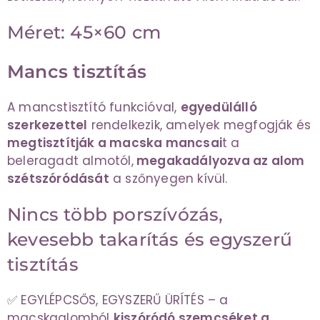
Méret: 45×60 cm
Mancs tisztítás
A mancstisztító funkcióval,
egyedülálló
szerkezettel
rendelkezik, amelyek megfogják és
megtisztítják a macska mancsai
t a
beleragadt almotól,
megakadályozva az alom
szétszóródását
a szőnyegen kívül.
Nincs több porszívózás,
kevesebb takarítás és egyszerű
tisztítás
✅ EGYLÉPCSŐS, EGYSZERŰ ÜRÍTÉS – a
macskaalomból
kiszóródó szemcséket a