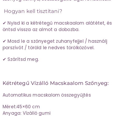
Hogyan kell tisztítani?
✔ Nyisd ki a kétrétegű macskaalom alátétet, és
öntsd vissza az almot a dobozba.
✔ Mosd le a szőnyeget zuhanyfejjel / használj
porszívót / töröld le nedves törölközővel.
✔ Szárítsd meg.
Kétrétegű Vízálló Macskaalom Szőnyeg:
Automatikus macskalom összegyűjtés
Méret:45×60 cm
Anyaga: Vízálló gumi