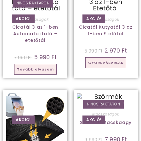
NINCS RAKTÁRON
AKCIÓ!
AKCIÓ!
Macskaságok
Macskaságok
Cicatál 3 az 1-ben
Cicatál Kutyatál 3 az
Automata itató –
1-ben Etetőtál
etetőtál
2 970
Ft
5 990
Ft
5 990
Ft
7 990
Ft
GYORSVÁSÁRLÁS
Tovább olvasom
NINCS RAKTÁRON
Macskaságok
AKCIÓ!
AKCIÓ!
Szőrmók Macskaágy
7 990
Ft
9 990
Ft