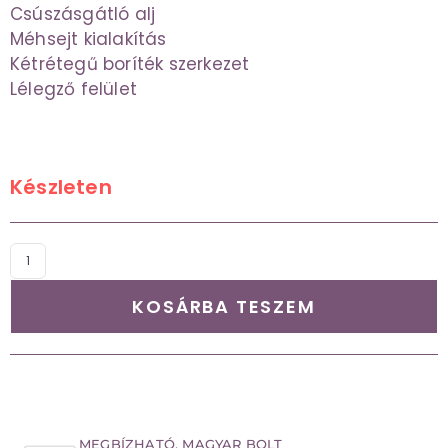
Csúszásgátló alj
Méhsejt kialakítás
Kétrétegű boríték szerkezet
Lélegző felület
Készleten
KOSÁRBA TESZEM
MEGBÍZHATÓ, MAGYAR BOLT