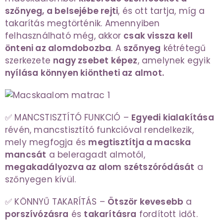
szőnyeg, a belsejébe rejti
, és ott tartja, míg a
takarítás megtörténik. Amennyiben
felhasználható még, akkor
csak vissza kell
önteni az alomdobozba
. A
szőnyeg
kétrétegű
szerkezete
nagy zsebet képez
, amelynek egyik
nyílása könnyen kiöntheti az almot.
✅ MANCSTISZTÍTÓ FUNKCIÓ –
Egyedi kialakítása
révén, mancstisztító funkcióval rendelkezik,
mely megfogja és
megtisztítja a macska
mancsát
a beleragadt almotól,
megakadályozva az alom szétszóródását
a
szőnyegen kívül.
✅ KÖNNYŰ TAKARÍTÁS –
Ötször kevesebb
a
porszívózásra
és
takarításra
fordított időt.