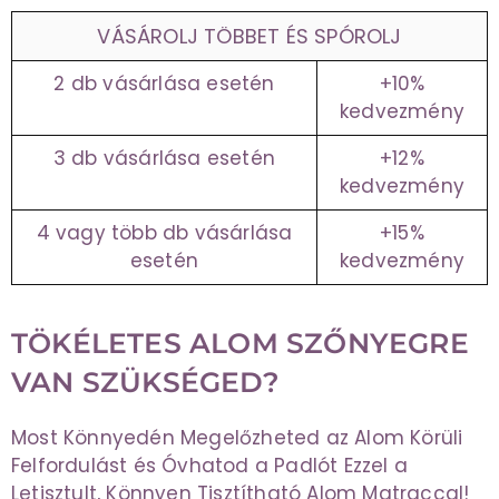
VÁSÁROLJ TÖBBET ÉS SPÓROLJ
2 db vásárlása esetén
+10%
kedvezmény
3 db vásárlása esetén
+12%
kedvezmény
4 vagy több db vásárlása
+15%
esetén
kedvezmény
TÖKÉLETES ALOM SZŐNYEGRE
VAN SZÜKSÉGED?
Most Könnyedén Megelőzheted az Alom Körüli
Felfordulást és Óvhatod a Padlót Ezzel a
Letisztult, Könnyen Tisztítható Alom Matraccal!