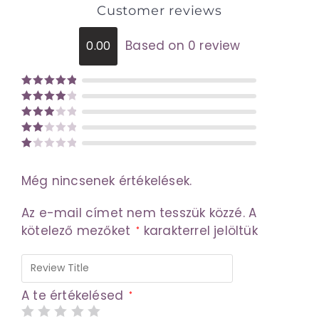
Customer reviews
Based on 0 review
0.00
Értékelés:
Értékelé
5
/ 5
Értékel
s:
4
/ 5
és:
Érté
3
/
Ér
kelé
5
s:
té
2
Még nincsenek értékelések.
ke
/ 5
lé
Az e-mail címet nem tesszük közzé.
A
s
kötelező mezőket
karakterrel jelöltük
*
:
1
/
5
A te értékelésed
*