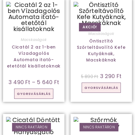
AKCIÓ!
Macskaságok
Macskaságok
Öntisztító
Cicatál 2 az 1-ben
Szőrteltávolító Kefe
Vízadagolós
Kutyáknak,
Automata itató-
Macskáknak
etetőtál kisállatoknak
3 290
Ft
5 890
Ft
3 490
Ft
–
5 640
Ft
GYORSVÁSÁRLÁS
GYORSVÁSÁRLÁS
NINCS RAKTÁRON
NINCS RAKTÁRON