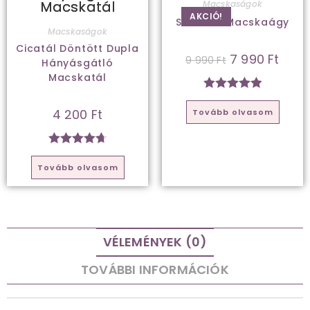
Macskaságok
AKCIÓ!
Szőrmók Macskaágy
Macskaságok
Cicatál Döntött Dupla
7 990
Ft
9 990
Ft
Hányásgátló
Macskatál
Értékelés:
4 200
Ft
Tovább olvasom
5.00
/ 5
Értékelés:
Tovább olvasom
4.75
/ 5
VÉLEMÉNYEK (0)
TOVÁBBI INFORMÁCIÓK