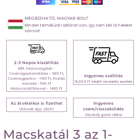
MEGBÍZHATÓ, MAGYAR BOLT
Minden termékünk raktáron van, így nem kell rá heteket
várnod!
2-3 Napos kiszállítás
MPL futárszolgálat -
Csomagautomatába - 990 Ft,
Ingyenes szállítás
Csomagpontra - 1190 Ft, Postán
19,000 Ft feletti rendelés esetén
maradó -1190 Ft
Házhozszállítással - 1490 Ft.
Az átvételkor is fizethet
Ingyenes
csere/visszaküldés
Utánvét dija: 290Ft
Vásárolj gond nélkül
Macskatál 3 az 1-