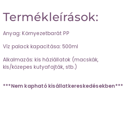
Termékleírások:
Anyag: Környezetbarát PP
Víz palack kapacitása: 500ml
Alkalmazás: kis háziállatok (macskák,
kis/közepes kutyafajták, stb.)
***Nem kapható kisállatkereskedésekben***