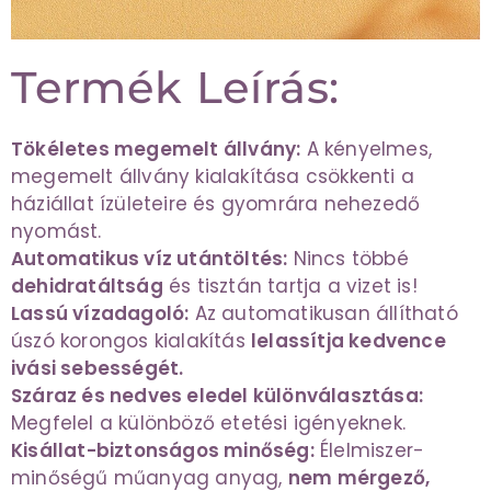
Termék Leírás:
Tökéletes megemelt állvány:
A kényelmes,
megemelt állvány kialakítása csökkenti a
háziállat ízületeire és gyomrára nehezedő
nyomást.
Automatikus víz utántöltés:
Nincs többé
dehidratáltság
és tisztán tartja a vizet is!
Lassú vízadagoló:
Az automatikusan állítható
úszó korongos kialakítás
lelassítja kedvence
ivási sebességét.
Száraz és nedves eledel különválasztása:
Megfelel a különböző etetési igényeknek.
Kisállat-biztonságos minőség:
Élelmiszer-
minőségű műanyag anyag,
nem mérgező,