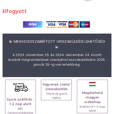
Elfogyott
💫 MEGHOSSSZABBÍTOTT VISSZAKÜLDÉSI LEHETŐSÉG
💫
A 2024. november 25. és 2024. december 24. között
leadott megrendelések cseréjére/visszaküldésére 2025.
január 26-ig van lehetőség.
Ingyenes csere/
visszaküldés
Megbízható
Vásárolj gond
magyar
nélkül
Gyors szállítás -
webshop
1-2 nap alatt
Raktárról 1-2 nap
MPL
alatt
Futárszolgálattal