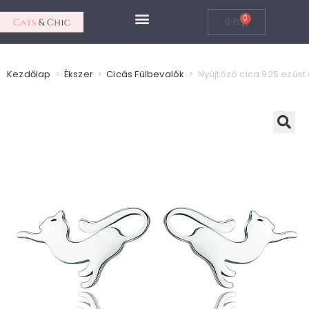
0
0
Ft
Cicás Ékszerek
Kezdőlap
>
Ékszer
>
Cicás Fülbevalók
>
Nyújtózó cica 925 ezüs
🔍