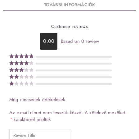
TOVÁBBI INFORMÁCIÓK
Customer reviews
0.00
Based on 0 review
Értékelés:
Értékelé
5
/ 5
Értékel
s:
4
/ 5
és:
Érté
3
/
Ér
kelé
5
s:
té
2
Még nincsenek értékelések.
ke
/ 5
lé
Az e-mail címet nem tesszük közzé.
A kötelező mezőket
s
karakterrel jelöltük
*
:
1
/