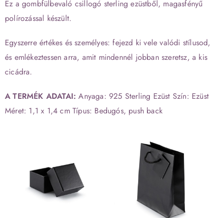
Ez a gombfülbevaló csillogó sterling ezüstből, magasfényű
polírozással készült.
Egyszerre értékes és személyes: fejezd ki vele valódi stílusod,
és emlékeztessen arra, amit mindennél jobban szeretsz, a kis
cicádra.
A TERMÉK ADATAI:
Anyaga: 925 Sterling Ezüst Szín: Ezüst
Méret: 1,1 x 1,4 cm Típus: Bedugós, push back