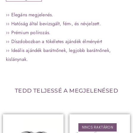
›› Elegáns megjelenés.
›› Hatóság által bevizsgált, fém-, és névjelzett.
›› Prémium polírozás.
›› Díszdobozban a tökéletes ajándék élményért
›› Ideális ajándék barátnőnek, legjobb barátnőnek,
kislánynak.
TEDD TELJESSÉ A MEGJELENÉSED
NINCS RAKTÁRON