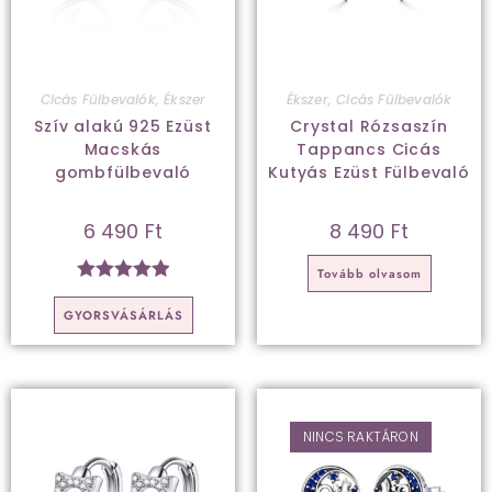
Cicás Fülbevalók
,
Ékszer
Ékszer
,
Cicás Fülbevalók
Szív alakú 925 Ezüst
Crystal Rózsaszín
Macskás
Tappancs Cicás
gombfülbevaló
Kutyás Ezüst Fülbevaló
6 490
Ft
8 490
Ft
Tovább olvasom
Értékelés:
GYORSVÁSÁRLÁS
5.00
/ 5
NINCS RAKTÁRON