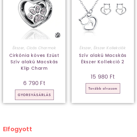
Ékszer
,
Cicás Charmok
Ékszer
,
Ékszer Kollekciók
Cirkónia köves Ezüst
Szív alakú Macskás
Szív alakú Macskás
Ékszer Kollekció 2
Klip Charm
15 980
Ft
6 790
Ft
Tovább olvasom
GYORSVÁSÁRLÁS
Elfogyott