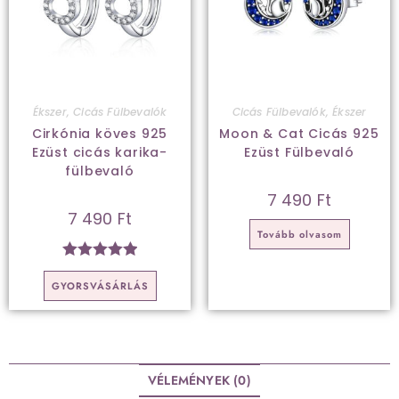
Ékszer
,
Cicás Fülbevalók
Cicás Fülbevalók
,
Ékszer
Cirkónia köves 925
Moon & Cat Cicás 925
Ezüst cicás karika-
Ezüst Fülbevaló
fülbevaló
7 490
Ft
7 490
Ft
Tovább olvasom
Értékelés:
GYORSVÁSÁRLÁS
5.00
/ 5
VÉLEMÉNYEK (0)