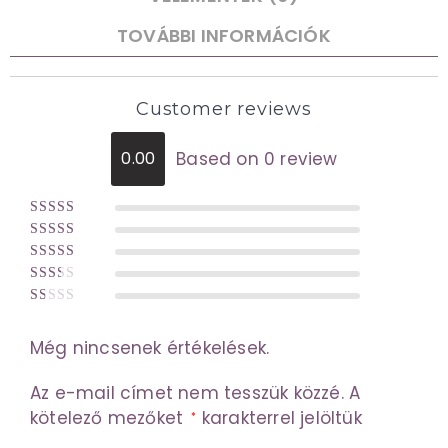
TOVÁBBI INFORMÁCIÓK
Customer reviews
Based on 0 review
0.00
Értékelés:
5
Értékelés:
/ 5
Értékel
4
/ 5
Érté
és:
3
/
Ér
kelés
5
té
:
2
/
Még nincsenek értékelések.
ke
5
lé
Az e-mail címet nem tesszük közzé.
A
s:
kötelező mezőket
karakterrel jelöltük
*
1
/