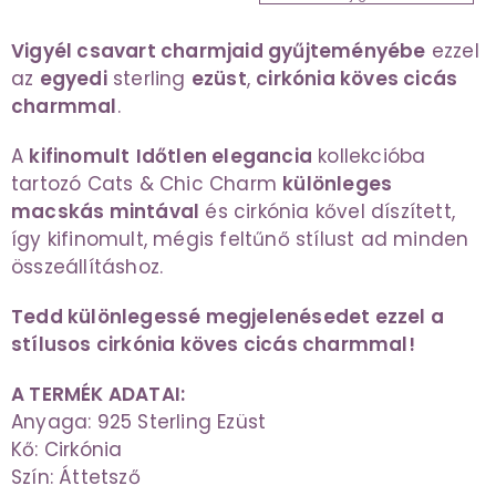
Vigyél csavart charmjaid gyűjteményébe
ezzel
az
egyedi
sterling
ezüst
,
cirkónia köves cicás
charmmal
.
A
kifinomult
Időtlen elegancia
kollekcióba
tartozó Cats & Chic Charm
különleges
macskás mintával
és cirkónia kővel díszített,
így kifinomult, mégis feltűnő stílust ad minden
összeállításhoz.
Tedd különlegessé megjelenésedet ezzel a
stílusos cirkónia köves cicás charmmal!
A TERMÉK ADATAI:
Anyaga: 925 Sterling Ezüst
Kő: Cirkónia
Szín: Áttetsző