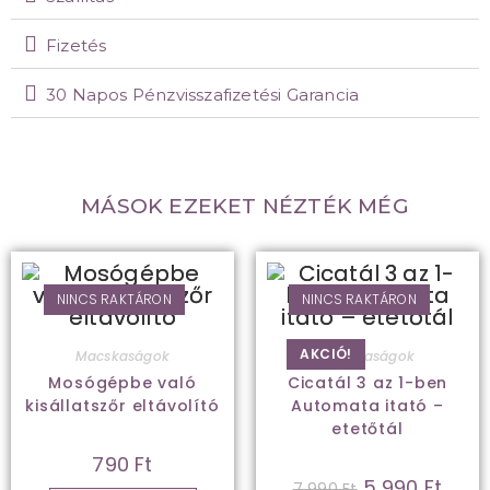
Fizetés
30 Napos Pénzvisszafizetési Garancia
MÁSOK EZEKET NÉZTÉK MÉG
NINCS RAKTÁRON
NINCS RAKTÁRON
AKCIÓ!
Macskaságok
Macskaságok
Mosógépbe való
Cicatál 3 az 1-ben
kisállatszőr eltávolító
Automata itató –
etetőtál
790
Ft
5 990
Ft
7 990
Ft