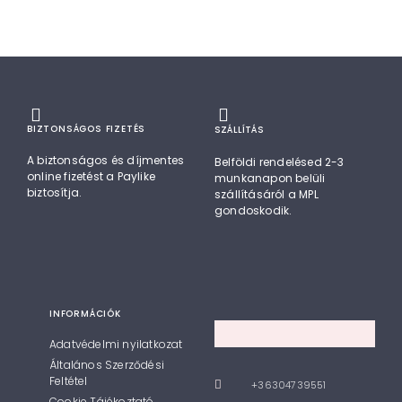
BIZTONSÁGOS FIZETÉS
SZÁLLÍTÁS
A biztonságos és díjmentes
Belföldi rendelésed 2-3
online fizetést a Paylike
munkanapon belüli
biztosítja.
szállításáról a MPL
gondoskodik.
INFORMÁCIÓK
Adatvédelmi nyilatkozat
Általános Szerződési
Feltétel
+36304739551
Cookie Tájékoztató