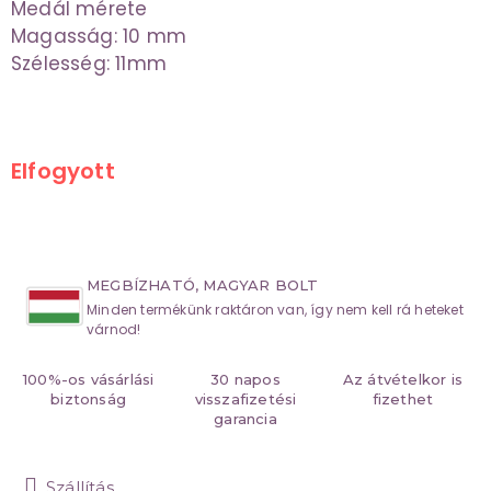
Medál mérete
Magasság: 10 mm
Szélesség: 11mm
Elfogyott
MEGBÍZHATÓ, MAGYAR BOLT
Minden termékünk raktáron van, így nem kell rá heteket
várnod!
100%-os vásárlási
30 napos
Az átvételkor is
biztonság
visszafizetési
fizethet
garancia
Szállítás