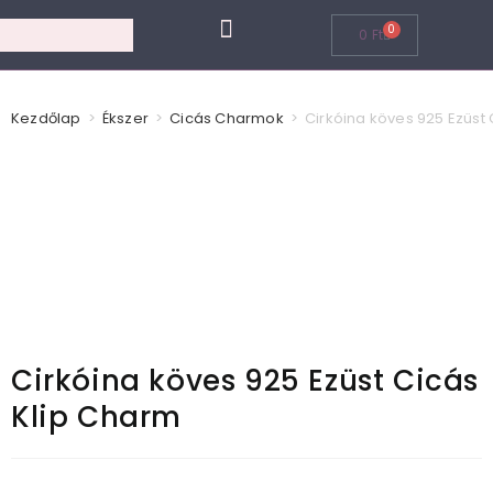
0
0
Ft
Cicás Ékszerek
Kezdőlap
>
Ékszer
>
Cicás Charmok
>
Cirkóina köves 925 Ezüst
Cirkóina köves 925 Ezüst Cicás
Klip Charm