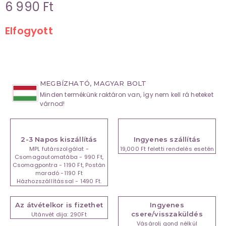
6 990
Ft
Elfogyott
MEGBÍZHATÓ, MAGYAR BOLT
Minden termékünk raktáron van, így nem kell rá heteket
várnod!
2-3 Napos kiszállítás
Ingyenes szállítás
MPL futárszolgálat -
19,000 Ft feletti rendelés esetén
Csomagautomatába - 990 Ft,
Csomagpontra - 1190 Ft, Postán
maradó -1190 Ft
Házhozszállítással - 1490 Ft.
Az átvételkor is fizethet
Ingyenes
csere/visszaküldés
Utánvét dija: 290Ft
Vásárolj gond nélkül