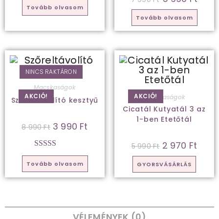
Tovább olvasom
Tovább olvasom
NINCS RAKTÁRON
Macskaságok
AKCIÓ!
AKCIÓ!
Macskaságok
Szőreltávolító kesztyű
Cicatál Kutyatál 3 az
1-ben Etetőtál
3 990
Ft
8 990
Ft
2 970
Ft
5 990
Ft
Értékelés:
5
/
Tovább olvasom
GYORSVÁSÁRLÁS
5
VÉLEMÉNYEK (0)