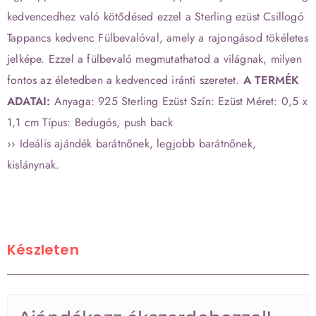
kedvencedhez való kötődésed ezzel a Sterling ezüst Csillogó
Tappancs kedvenc Fülbevalóval, amely a rajongásod tökéletes
jelképe. Ezzel a fülbevaló megmutathatod a világnak, milyen
fontos az életedben a kedvenced iránti szeretet.
A TERMÉK
ADATAI:
Anyaga: 925 Sterling Ezüst Szín: Ezüst Méret: 0,5 x
1,1 cm Típus: Bedugós, push back
›› Ideális ajándék barátnőnek, legjobb barátnőnek,
kislánynak.
Készleten