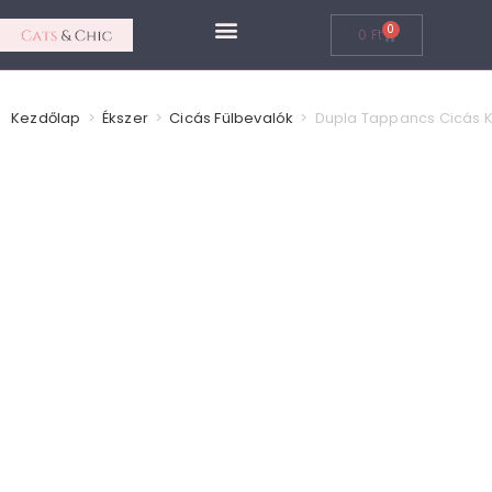
0
0
Ft
Cicás Ékszerek
Kezdőlap
>
Ékszer
>
Cicás Fülbevalók
>
Dupla Tappancs Cicás K