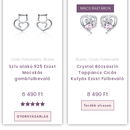
NINCS RAKTÁRON
Cicás Fülbevalók
,
Ékszer
Ékszer
,
Cicás Fülbevalók
Szív alakú 925 Ezüst
Crystal Rózsaszín
Macskás
Tappancs Cicás
gombfülbevaló
Kutyás Ezüst Fülbevaló
6 490
Ft
8 490
Ft
Tovább olvasom
Értékelés:
GYORSVÁSÁRLÁS
5.00
/ 5