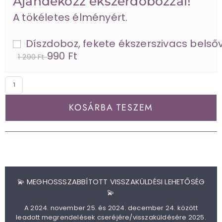
Ajándékozz ékszerdobozzal!
A tökéletes élményért.
Díszdoboz, fekete ékszerszivacs belsőv
990 Ft
1 290 Ft
KOSÁRBA TESZEM
💫 MEGHOSSSZABBÍTOTT VISSZAKÜLDÉSI LEHETŐSÉG
💫
A 2024. november 25. és 2024. december 24. között
leadott megrendelések cseréjére/visszaküldésére 2025.