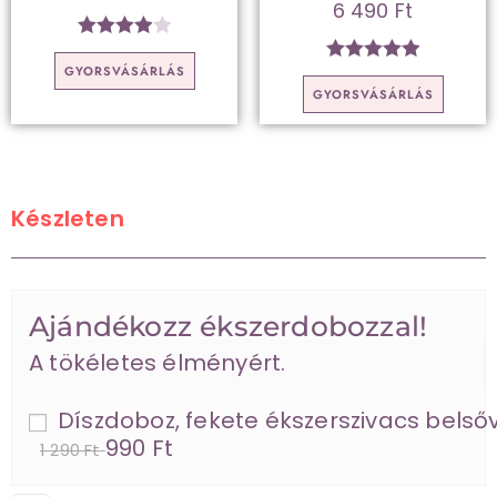
6 490
Ft
Értékelé
GYORSVÁSÁRLÁS
Értékelés:
s:
4.00
/
GYORSVÁSÁRLÁS
5.00
/ 5
5
Készleten
Ajándékozz ékszerdobozzal!
A tökéletes élményért.
Díszdoboz, fekete ékszerszivacs belsőv
990 Ft
1 290 Ft