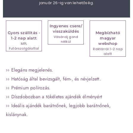
január 26-ig van lehetőség.
Ingyenes csere/
visszaküldés
Gyors szállítás -
Megbízható
Vásárolj gond
1-2 nap alatt
magyar
nélkül
webshop
MPL
Futárszolgálattal
Raktárról 1-2 nap
alatt
›› Elegáns megjelenés.
›› Hatóság által bevizsgált, fém-, és névjelzett.
›› Prémium polírozás.
›› Díszdobozban a tökéletes ajándék élményért
›› Ideális ajándék barátnőnek, legjobb barátnőnek,
kislánynak.