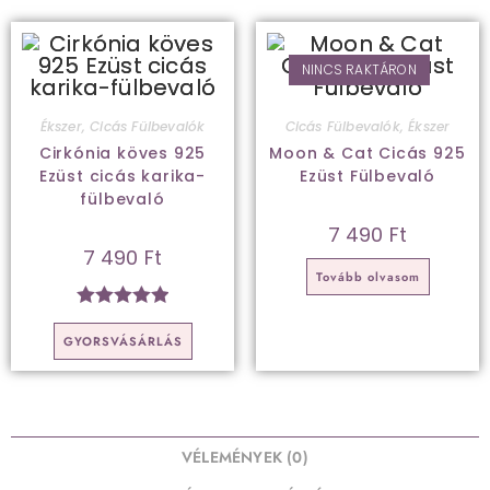
NINCS RAKTÁRON
Ékszer
,
Cicás Fülbevalók
Cicás Fülbevalók
,
Ékszer
Cirkónia köves 925
Moon & Cat Cicás 925
Ezüst cicás karika-
Ezüst Fülbevaló
fülbevaló
7 490
Ft
7 490
Ft
Tovább olvasom
Értékelés:
GYORSVÁSÁRLÁS
5.00
/ 5
VÉLEMÉNYEK (0)