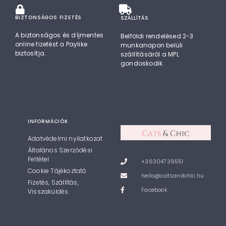
BIZTONSÁGOS FIZETÉS
SZÁLLÍTÁS
A biztonságos és díjmentes
Belföldi rendelésed 2-3
online fizetést a Paylike
munkanapon belüli
biztosítja.
szállításáról a MPL
gondoskodik.
INFORMÁCIÓK
Adatvédelmi nyilatkozat
Általános Szerződési
Feltétel
+36304739551
Cookie Tájékoztató
hello@catsandchic.hu
Fizetés, Szállítás,
Facebook
Visszaküldés