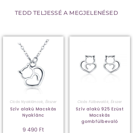
TEDD TELJESSÉ A MEGJELENÉSED
Cicás Nyakláncok
,
Ékszer
Cicás Fülbevalók
,
Ékszer
Szív alakú Macskás
Szív alakú 925 Ezüst
Nyaklánc
Macskás
gombfülbevaló
9 490
Ft