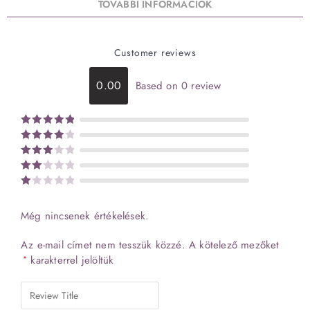
TOVÁBBI INFORMÁCIÓK
Customer reviews
0.00
Based on 0 review
Értékelés:
Értékelé
5
/ 5
Értékel
s:
4
/ 5
és:
Érté
3
/
Ér
kelé
5
s:
té
2
Még nincsenek értékelések.
ke
/ 5
lé
Az e-mail címet nem tesszük közzé.
A kötelező mezőket
s
karakterrel jelöltük
*
:
1
/