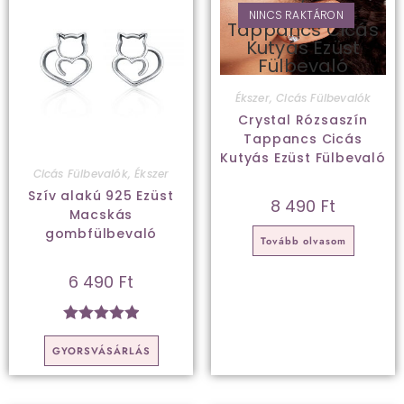
NINCS RAKTÁRON
Ékszer
,
Cicás Fülbevalók
Crystal Rózsaszín
Tappancs Cicás
Kutyás Ezüst Fülbevaló
Cicás Fülbevalók
,
Ékszer
Szív alakú 925 Ezüst
8 490
Ft
Macskás
gombfülbevaló
Tovább olvasom
6 490
Ft
Értékelés:
GYORSVÁSÁRLÁS
5.00
/ 5