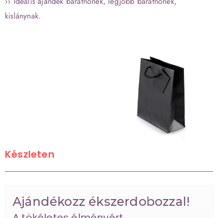
›› Ideális ajándék barátnőnek, legjobb barátnőnek,
kislánynak.
Készleten
Ajándékozz ékszerdobozzal!
A tökéletes élményért.