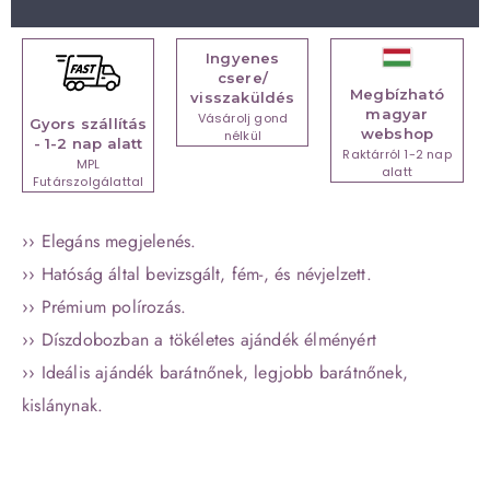
Ingyenes
csere/
Megbízható
visszaküldés
magyar
Vásárolj gond
Gyors szállítás
webshop
nélkül
- 1-2 nap alatt
Raktárról 1-2 nap
MPL
alatt
Futárszolgálattal
›› Elegáns megjelenés.
›› Hatóság által bevizsgált, fém-, és névjelzett.
›› Prémium polírozás.
›› Díszdobozban a tökéletes ajándék élményért
›› Ideális ajándék barátnőnek, legjobb barátnőnek,
kislánynak.