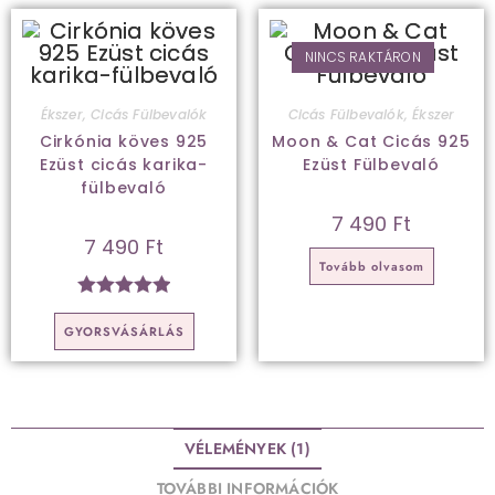
NINCS RAKTÁRON
Ékszer
,
Cicás Fülbevalók
Cicás Fülbevalók
,
Ékszer
Cirkónia köves 925
Moon & Cat Cicás 925
Ezüst cicás karika-
Ezüst Fülbevaló
fülbevaló
7 490
Ft
7 490
Ft
Tovább olvasom
Értékelés:
GYORSVÁSÁRLÁS
5.00
/ 5
VÉLEMÉNYEK (1)
TOVÁBBI INFORMÁCIÓK