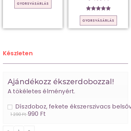
GYORSVÁSÁRLÁS
Értékelés:
GYORSVÁSÁRLÁS
5.00
/ 5
Készleten
Ajándékozz ékszerdobozzal!
A tökéletes élményért.
Díszdoboz, fekete ékszerszivacs belsőv
990 Ft
1 290 Ft
-
+