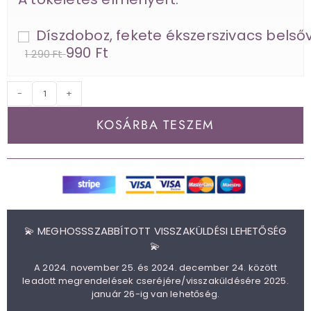
Díszdoboz, fekete ékszerszivacs belsőv
990 Ft
1 290 Ft
-
+
KOSÁRBA TESZEM
💫 MEGHOSSSZABBÍTOTT VISSZAKÜLDÉSI LEHETŐSÉG
💫
A 2024. november 25. és 2024. december 24. között
leadott megrendelések cseréjére/visszaküldésére 2025.
január 26-ig van lehetőség.