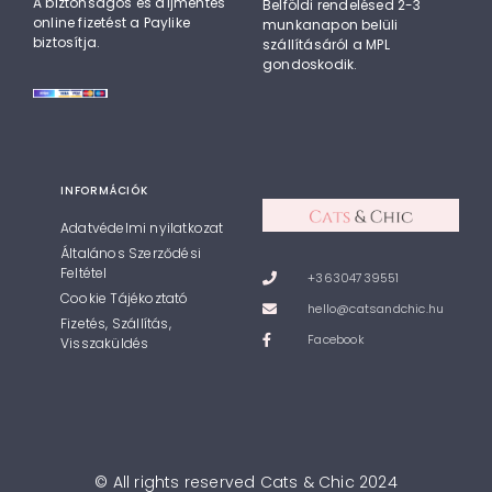
A biztonságos és díjmentes
Belföldi rendelésed 2-3
online fizetést a Paylike
munkanapon belüli
biztosítja.
szállításáról a MPL
gondoskodik.
INFORMÁCIÓK
Adatvédelmi nyilatkozat
Általános Szerződési
Feltétel
+36304739551
Cookie Tájékoztató
hello@catsandchic.hu
Fizetés, Szállítás,
Facebook
Visszaküldés
© All rights reserved Cats & Chic 2024