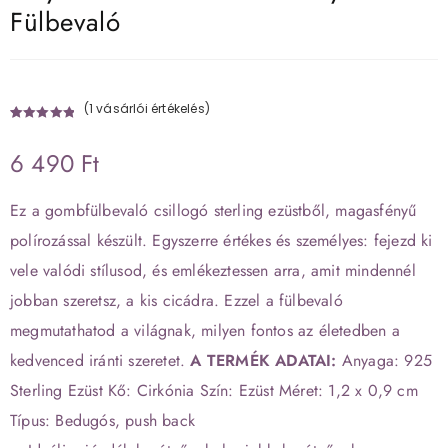
Fülbevaló
(
1
vásárlói értékelés)
Értékelés
1
5.00
az 5-
6 490
Ft
ből,
értékelés
Ez a gombfülbevaló csillogó sterling ezüstből, magasfényű
alapján
polírozással készült. Egyszerre értékes és személyes: fejezd ki
vele valódi stílusod, és emlékeztessen arra, amit mindennél
jobban szeretsz, a kis cicádra. Ezzel a fülbevaló
megmutathatod a világnak, milyen fontos az életedben a
kedvenced iránti szeretet.
A TERMÉK ADATAI:
Anyaga: 925
Sterling Ezüst Kő: Cirkónia Szín: Ezüst Méret: 1,2 x 0,9 cm
Típus: Bedugós, push back