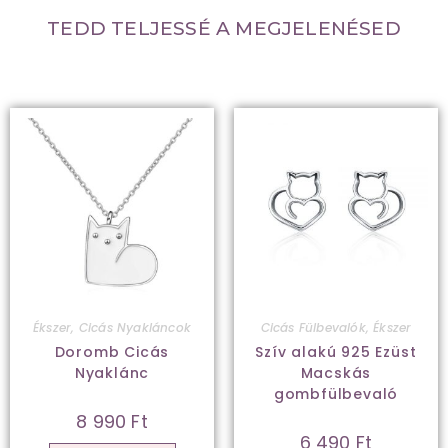
TEDD TELJESSÉ A MEGJELENÉSED
Ékszer
,
Cicás Nyakláncok
Cicás Fülbevalók
,
Ékszer
Doromb Cicás
Szív alakú 925 Ezüst
Nyaklánc
Macskás
gombfülbevaló
8 990
Ft
6 490
Ft